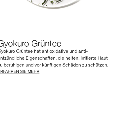
Gyokuro Grüntee
Ret
yokuro Grüntee hat antioxidative und anti-
Retino
ntzündliche Eigenschaften, die helfen, irritierte Haut
Falten
u beruhigen und vor künftigen Schäden zu schützen.
ERFAH
ERFAHREN SIE MEHR