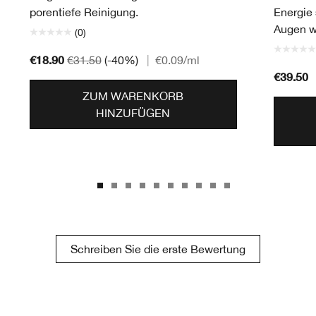
porentiefe Reinigung.
Energie
Augen wi
(0)
€18.90
€31.50
(-40%)
|
€0.09
/ml
€39.50
ZUM WARENKORB
HINZUFÜGEN
Schreiben Sie die erste Bewertung