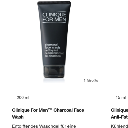
1 Größe
200 ml
15 ml
Clinique For Men™ Charcoal Face
Cliniqu
Wash
Anti-Fat
Entgiftendes Waschgel für eine
Kühlende