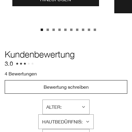
Kundenbewertung
3.0
4 Bewertungen
Bewertung schreiben
ALTER:
EINE
LISTE
HAUTBEDÜRFNIS:
DER
EINE
AM
LISTE