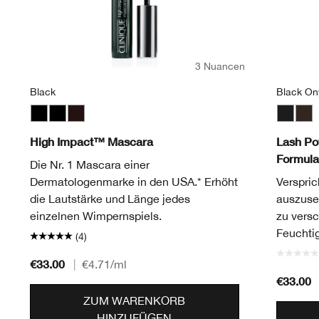
3 Nuancen
Black
Black On
Black
Black
Black/Brown
Black O
Dark
High Impact™ Mascara
Lash P
Formula
Die Nr. 1 Mascara einer
Dermatologenmarke in den USA.* Erhöht
Verspric
die Lautstärke und Länge jedes
auszuse
einzelnen Wimpernspiels.
zu vers
Feuchtig
(4)
€33.00
|
€4.71
/ml
€33.00
ZUM WARENKORB
HINZUFÜGEN