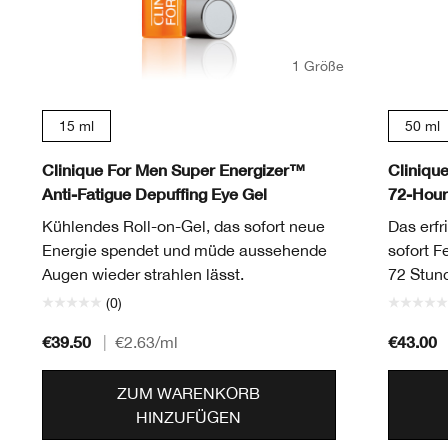
1 Größe
15 ml
50 ml
Clinique For Men Super Energizer™
Cliniqu
Anti-Fatigue Depuffing Eye Gel
72-Hour
Kühlendes Roll-on-Gel, das sofort neue
Das erf
Energie spendet und müde aussehende
sofort F
Augen wieder strahlen lässt.
72 Stund
(0)
€39.50
€43.00
|
€2.63
/ml
ZUM WARENKORB
HINZUFÜGEN