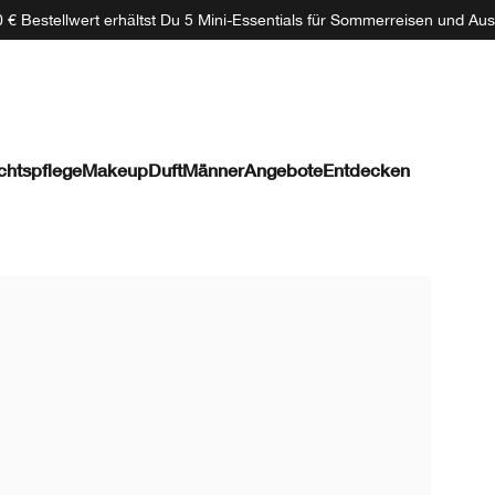
 € Bestellwert erhältst Du 5 Mini-Essentials für Sommerreisen und Aus
chtspflege
Makeup
Duft
Männer
Angebote
Entdecken