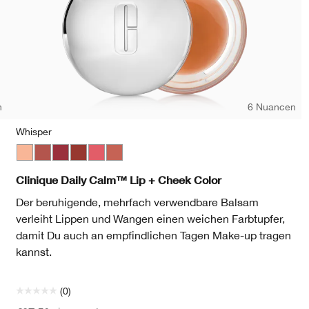
n
6 Nuancen
Whisper
 Honey
herry
iest Maraschino
Whisper
Tender Heart
Soft Berry
Gentle Currant
Sweet Nectar
Plush Petal
Clinique Daily Calm™ Lip + Cheek Color
Der beruhigende, mehrfach verwendbare Balsam
verleiht Lippen und Wangen einen weichen Farbtupfer,
damit Du auch an empfindlichen Tagen Make-up tragen
kannst.
(0)