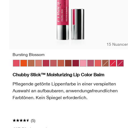
15 Nuance
Bursting Blossom
Bursting Blossom
Happiest Happy
Lots o’ Latte
Plushest Pink
Super Strawberry
Boundless Blush
Mega Melon
Fuller Fig
Broadest Berry
Totally Tutu
Lavish Lilac
Mighty Mimosa
Whole Lotta
Chunky C
Might
Chubby Stick™ Moisturizing Lip Color Balm
Pflegende getönte Lippenfarbe in einer verspielten
Auswahl an aufbaubaren, anwendungsfreundlichen
Farbtönen. Kein Spiegel erforderlich.
(5)