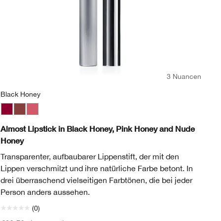
3 Nuancen
Black Honey
Nu
Black Honey
Nude Honey
Beige Pop
Pink Honey
Blackberry Pop
Blush Pop
Cappuccino Pop
Cherry Pop
Cola Pop
Confetti Pop
Cute Pop
Disco Pop
Fig Pop
Flame Pop
Honey Pop
Love Pop
Melon P
Moc
N
Almost Lipstick in Black Honey, Pink Honey and Nude
Cl
Honey
La
Transparenter, aufbaubarer Lippenstift, der mit den
3 
Lippen verschmilzt und ihre natürliche Farbe betont. In
drei überraschend vielseitigen Farbtönen, die bei jeder
Person anders aussehen.
(0)