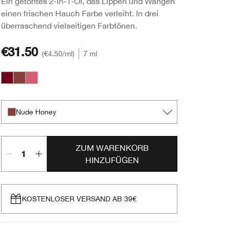
Ein getöntes 2-in-1-Öl, das Lippen und Wangen
einen frischen Hauch Farbe verleiht. In drei
überraschend vielseitigen Farbtönen.
€31.50
€4.50
/ml
7 ml
Black Honey
Nude Honey
Pink Honey
Nude Honey
ZUM WARENKORB
HINZUFÜGEN
KOSTENLOSER VERSAND AB 39€