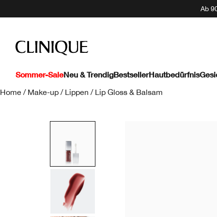
Ab 90
Sommer-Sale
Neu & Trendig
Bestseller
Hautbedürfnis
Gesi
Home
/
Make-up
/
Lippen
/
Lip Gloss & Balsam