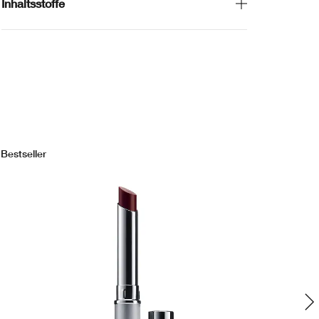
Inhaltsstoffe
Bestseller
Bes