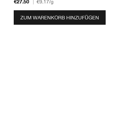
€27.50
|
€9.17
/g
ZUM WARENKORB HINZUFÜGEN