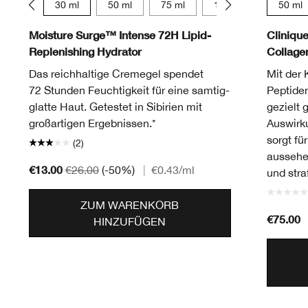
15 ml
30 ml
50 ml
75 ml
125 ml
50 ml
Moisture Surge™ Intense 72H Lipid-
Cliniqu
Replenishing Hydrator
Collag
Das reichhaltige Cremegel spendet
Mit der 
72 Stunden Feuchtigkeit für eine samtig-
Peptide
glatte Haut. Getestet in Sibirien mit
gezielt 
großartigen Ergebnissen.*
Auswirk
sorgt fü
(2)
aussehe
€13.00
€26.00
(-50%)
|
€0.43
/ml
und straf
ZUM WARENKORB
€75.00
HINZUFÜGEN