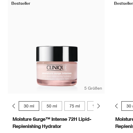
Bestseller
Bestseller
5 Größen
15 ml
30 ml
50 ml
75 ml
125 ml
15 ml
30 
Moisture Surge™ Intense 72H Lipid-
Moistur
Replenishing Hydrator
Repleni