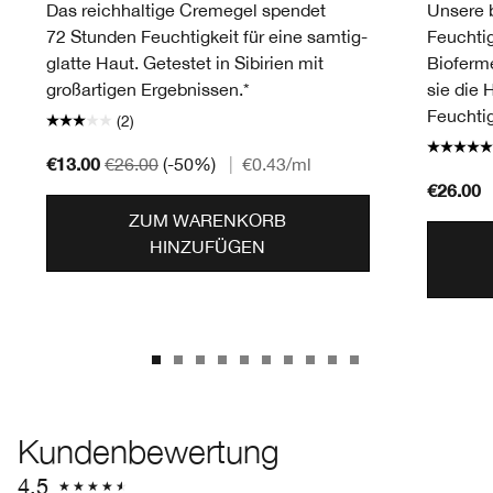
Das reichhaltige Cremegel spendet
Unsere b
72 Stunden Feuchtigkeit für eine samtig-
Feuchtig
glatte Haut. Getestet in Sibirien mit
Bioferm
großartigen Ergebnissen.*
sie die 
Feuchtig
(2)
€13.00
€26.00
(-50%)
|
€0.43
/ml
€26.00
ZUM WARENKORB
HINZUFÜGEN
Kundenbewertung
4.5