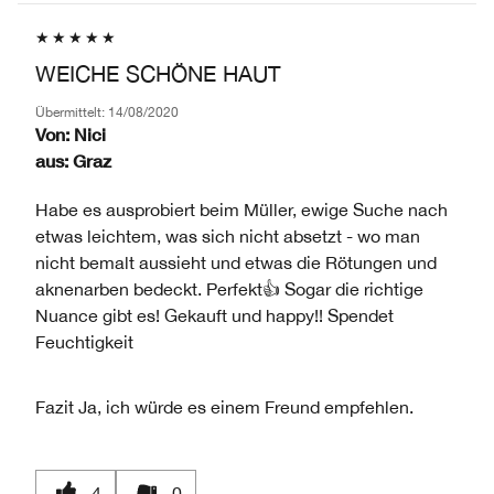
PRODUKTNAME,
PRODUKT-
DURCHSCHNITTLICHER
MARKE,
ID,
BEWERTUNG
KATEGORIE,
PRODUKTNAME,
UND
WEICHE SCHÖNE HAUT
DURCHSCHNITTLICHER
MARKE,
ANZAHL
BEWERTUNG
KATEGORIE,
DER
Übermittelt:
14/08/2020
UND
DURCHSCHNITTLICHER
Von:
Nici
BEWERTUNGEN
ANZAHL
BEWERTUNG
aus:
Graz
DER
UND
BEWERTUNGEN
ANZAHL
Habe es ausprobiert beim Müller, ewige Suche nach
DER
etwas leichtem, was sich nicht absetzt - wo man
BEWERTUNGEN
nicht bemalt aussieht und etwas die Rötungen und
aknenarben bedeckt. Perfekt👍 Sogar die richtige
Nuance gibt es! Gekauft und happy!! Spendet
Feuchtigkeit
Fazit
Ja, ich würde es einem Freund empfehlen.
4
0