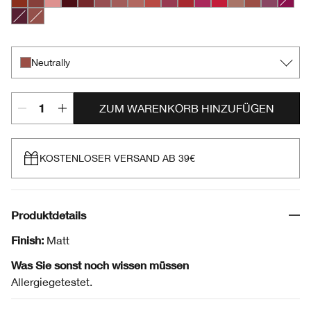
Chili
Nude Honey
Pink Honey
Black Honey
Chocolate Chip
Cocoa Rose
Intense Blush
Intense Café
Intense Cayenne
Intense Cosmo
Intense Cranberry
Intense Jam
Intense Passion
Lipblush
Neutrally
Plummy
Crushe
Intense Licorice
Soft Nude
Neutrally
ZUM WARENKORB HINZUFÜGEN
KOSTENLOSER VERSAND AB 39€
Produktdetails
Finish:
Matt
Was Sie sonst noch wissen müssen
Allergiegetestet.