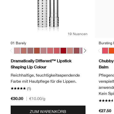
19 Nuancen
01 Barely
Bursting
01 Barely
06 Tenderheart
07 Blushing Nude
10 Berry Freeze
11 Sugared Maple
17 Strawberry Ice
23 All Heart
25 Angel Red
33 Bamboo Pink
37 Shy
42 Silvery Moon
44 Raspberry 
20 Red Aler
29 Glaz
Bursti
50 A
Ha
Dramatically Different™ Lipstick
Chubby 
Shaping Lip Colour
Balm
Reichhaltige, feuchtigkeitsspendende
Pflegend
Farbe mit Hautpflege für die Lippen.
verspie
anwendu
(1)
Kein Spi
€30.00
|
€10.00
/g
€27.50
ZUM WARENKORB