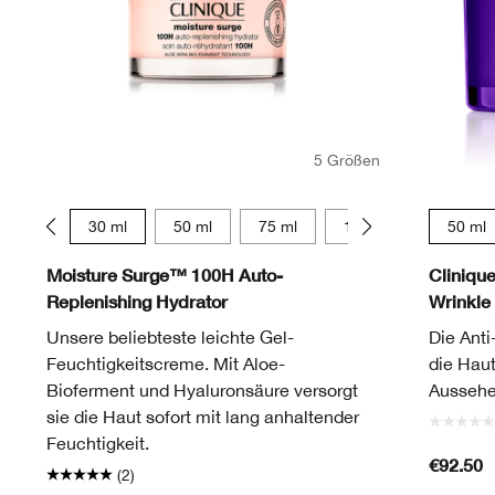
5 Größen
15 ml
30 ml
50 ml
75 ml
125 ml
50 ml
Moisture Surge™ 100H Auto-
Cliniqu
Replenishing Hydrator
Wrinkle
Unsere beliebteste leichte Gel-
Die Anti
Feuchtigkeitscreme. Mit Aloe-
die Haut
Bioferment und Hyaluronsäure versorgt
Aussehe
sie die Haut sofort mit lang anhaltender
Feuchtigkeit.
€92.50
(2)