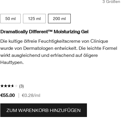
3 Größen
50 ml
125 ml
200 ml
Dramatically Different™ Moisturizing Gel
Mo
Die kultige ölfreie Feuchtigkeitscreme von Clinique
Un
wurde von Dermatologen entwickelt. Die leichte Formel
Al
wirkt ausgleichend und erfrischend auf öligere
Ha
Hauttypen.
(3)
€55.00
€2
|
€0.28
/ml
ZUM WARENKORB HINZUFÜGEN