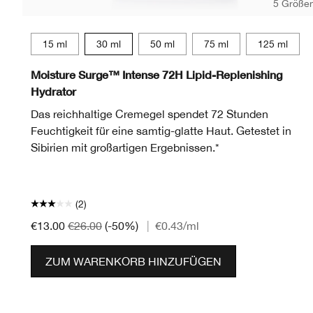
5 Größe
15 ml
30 ml
50 ml
75 ml
125 ml
Moisture Surge™ Intense 72H Lipid-Replenishing
Hydrator
Das reichhaltige Cremegel spendet 72 Stunden
Feuchtigkeit für eine samtig-glatte Haut. Getestet in
Sibirien mit großartigen Ergebnissen.*
(2)
€13.00
€26.00
(-50%)
|
€0.43
/ml
ZUM WARENKORB HINZUFÜGEN