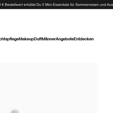
 € Bestellwert erhältst Du 5 Mini-Essentials für Sommerreisen und Aus
chtspflege
Makeup
Duft
Männer
Angebote
Entdecken