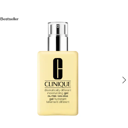
Bestseller
Bes