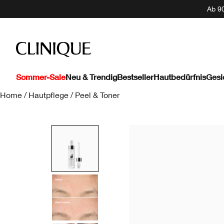
Ab 90
Sommer-Sale
Neu & Trendig
Bestseller
Hautbedürfnis
Gesi
Home
/
Hautpflege
/
Peel & Toner