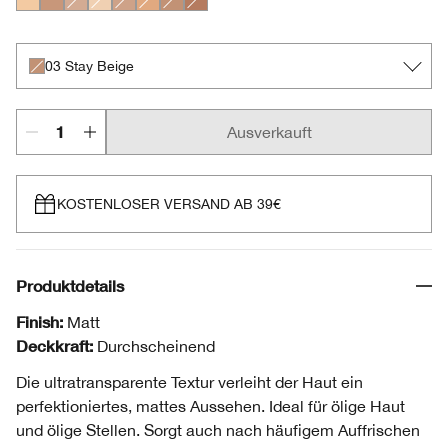
22 Stay Light Neutral
17 Stay Golden
01 Stay Buff
Invisible Matte
02 Stay Neutral
24 Stay Tea
03 Stay Beige
04 Stay Honey
03 Stay Beige
Ausverkauft
KOSTENLOSER VERSAND AB 39€
Produktdetails
Finish:
Matt
Deckkraft:
Durchscheinend
Die ultratransparente Textur verleiht der Haut ein
perfektioniertes, mattes Aussehen. Ideal für ölige Haut
und ölige Stellen. Sorgt auch nach häufigem Auffrischen