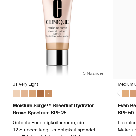
5 Nuancen
01 Very Light
Medium C
01 Very Light
02 Light
03 Light Medium
05 Medium Deep
04 Medium
Mediu
Me
Moisture Surge™ Sheertint Hydrator
Even Be
Broad Spectrum SPF 25
SPF 50
Getönte Feuchtigkeitscreme, die
Leichtes
12 Stunden lang Feuchtigkeit spendet,
Make-up 