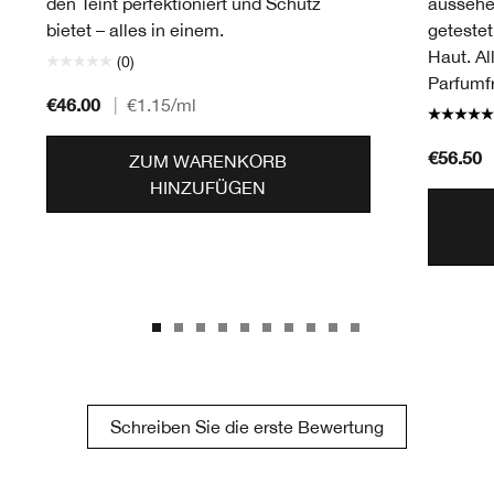
den Teint perfektioniert und Schutz
aussehe
bietet – alles in einem.
getestet
Haut. Al
(0)
Parfumfr
€46.00
|
€1.15
/ml
€56.50
ZUM WARENKORB
HINZUFÜGEN
Schreiben Sie die erste Bewertung