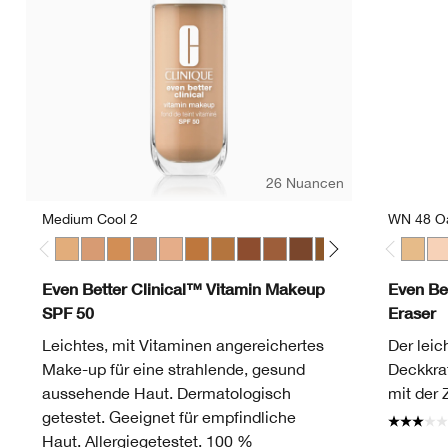
26 Nuancen
Medium Cool 2
WN 48 O
Medium Cool 2
Medium Cool 3
Medium Warm 3
Medium Cool 4
Medium Deep Warm 1
Medium Deep Warm 2
Medium Deep Warm 3
Medium Deep Cool 4
Medium Deep Warm 4
Deep Cool 1
Deep Warm 2
Deep Cool 3
Light Warm
Light C
WN 48
Lig
CN
Even Better Clinical™ Vitamin Makeup
Even Be
SPF 50
Eraser
Leichtes, mit Vitaminen angereichertes
Der leic
Make-up für eine strahlende, gesund
Deckkraf
aussehende Haut. Dermatologisch
mit der 
getestet. Geeignet für empfindliche
Haut. Allergiegetestet. 100 %