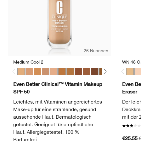
26 Nuancen
Medium Cool 2
WN 48 O
Medium Cool 2
Medium Cool 3
Medium Warm 3
Medium Cool 4
Medium Deep Warm 1
Medium Deep Warm 2
Medium Deep Warm 3
Medium Deep Cool 4
Medium Deep Warm 4
Deep Cool 1
Deep Warm 2
Deep Cool 3
Light Warm
Light C
WN 48
Lig
CN
Even Better Clinical™ Vitamin Makeup
Even Be
SPF 50
Eraser
Leichtes, mit Vitaminen angereichertes
Der leic
Make-up für eine strahlende, gesund
Deckkraf
aussehende Haut. Dermatologisch
mit der 
getestet. Geeignet für empfindliche
Haut. Allergiegetestet. 100 %
€25.55
Parfumfrei.