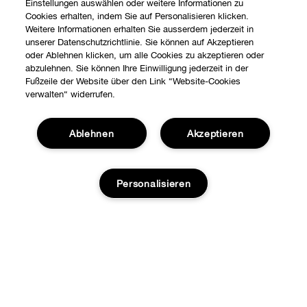
Einstellungen auswählen oder weitere Informationen zu
Cookies erhalten, indem Sie auf Personalisieren klicken.
Weitere Informationen erhalten Sie ausserdem jederzeit in
unserer Datenschutzrichtlinie. Sie können auf Akzeptieren
oder Ablehnen klicken, um alle Cookies zu akzeptieren oder
abzulehnen. Sie können Ihre Einwilligung jederzeit in der
Fußzeile der Website über den Link “Website-Cookies
verwalten“ widerrufen.
Ablehnen
Akzeptieren
Shoppen
Personalisieren
Angebote
Über uns
Stores
Karriere
ZUM WARENKORB HINZUFÜGEN
Hilfe
Internationale Seiten
Kontaktieren Sie uns
Clinique Philosophie
DATENSCHUTZ­ERKLÄRUNG UND AGB