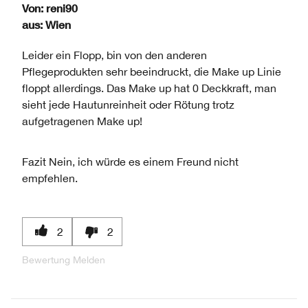
DURCHSCHNITTLICHER
Von:
reni90
BEWERTUNGEN
ANZAHL
BEWERTUNG
aus:
Wien
DER
UND
BEWERTUNGEN
ANZAHL
Leider ein Flopp, bin von den anderen
DER
Pflegeprodukten sehr beeindruckt, die Make up Linie
BEWERTUNGEN
floppt allerdings. Das Make up hat 0 Deckkraft, man
sieht jede Hautunreinheit oder Rötung trotz
aufgetragenen Make up!
Fazit
Nein, ich würde es einem Freund nicht
empfehlen.
2
2
Bewertung Melden