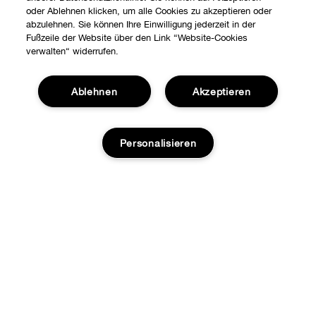
oder Ablehnen klicken, um alle Cookies zu akzeptieren oder
abzulehnen. Sie können Ihre Einwilligung jederzeit in der
Fußzeile der Website über den Link “Website-Cookies
verwalten“ widerrufen.
Ablehnen
Akzeptieren
Shoppen
Personalisieren
Angebote
Über uns
Stores
Karriere
ZUM WARENKORB HINZUFÜGEN
Hilfe
Internationale Seiten
Kontaktieren Sie uns
Clinique Philosophie
DATENSCHUTZ­ERKLÄRUNG UND AGB
Kontaktiere den Hersteller
Datenschutz
Meine Bestellung verfolgen