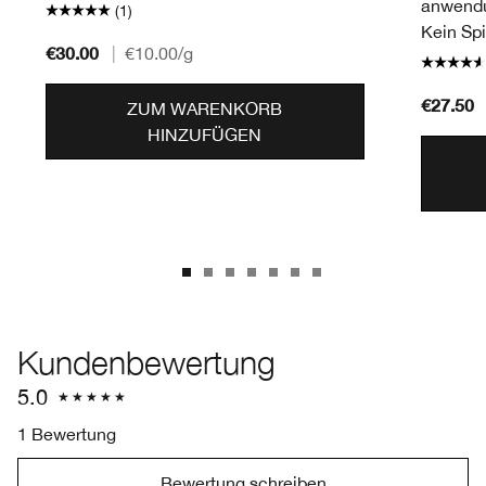
anwendu
(1)
Kein Spi
€30.00
|
€10.00
/g
€27.50
ZUM WARENKORB
HINZUFÜGEN
Kundenbewertung
5.0
1 Bewertung
Bewertung schreiben