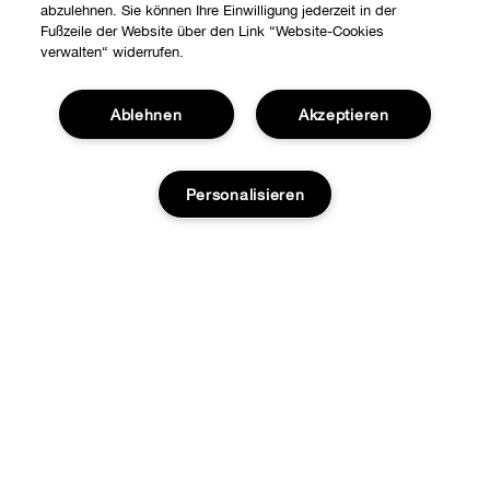
abzulehnen. Sie können Ihre Einwilligung jederzeit in der
Fußzeile der Website über den Link “Website-Cookies
verwalten“ widerrufen.
Ablehnen
Akzeptieren
Shoppen
Personalisieren
Angebote
Über uns
Stores
Karriere
ZUM WARENKORB HINZUFÜGEN
Hilfe
Internationale Seiten
Kontaktieren Sie uns
Clinique Philosophie
DATENSCHUTZ­ERKLÄRUNG UND AGB
Kontaktiere den Hersteller
Datenschutz
Meine Bestellung verfolgen
Nutzungsbedingungen