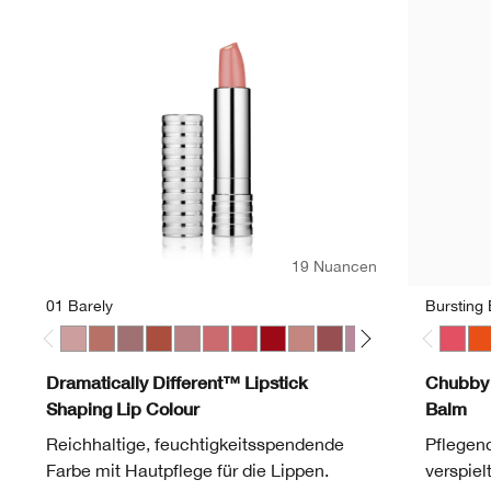
19 Nuancen
01 Barely
Bursting
01 Barely
06 Tenderheart
07 Blushing Nude
10 Berry Freeze
11 Sugared Maple
17 Strawberry Ice
23 All Heart
25 Angel Red
33 Bamboo Pink
37 Shy
42 Silvery Moon
44 Raspberry 
20 Red Aler
29 Glaz
Bursti
50 A
Ha
Dramatically Different™ Lipstick
Chubby 
Shaping Lip Colour
Balm
Reichhaltige, feuchtigkeitsspendende
Pflegend
Farbe mit Hautpflege für die Lippen.
verspie