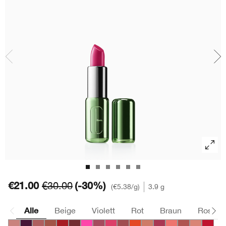
Lippenpflege
Sonnenschutz
BB & CC Cream
Lidschatten
Take The Day Off
Clinical Reality™
Makeup-Entferner
Augenbrauen
Chubby Stick™
Peeling und Masken
Hand- & Körperpflege
€21.00
(-30%)
€30.00
€5.38
/g
3.9 g
Alle
Beige
Violett
Rot
Braun
Rosa