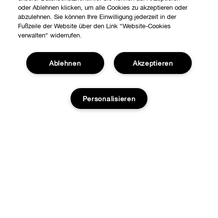
oder Ablehnen klicken, um alle Cookies zu akzeptieren oder
abzulehnen. Sie können Ihre Einwilligung jederzeit in der
Fußzeile der Website über den Link “Website-Cookies
verwalten“ widerrufen.
Ablehnen
Akzeptieren
Shoppen
Personalisieren
Angebote
Über uns
Stores
Karriere
ZUM WARENKORB HINZUFÜGEN
Hilfe
Internationale Seiten
Kontaktieren Sie uns
Clinique Philosophie
DATENSCHUTZ­ERKLÄRUNG UND AGB
Kontaktiere den Hersteller
Datenschutz
Meine Bestellung verfolgen