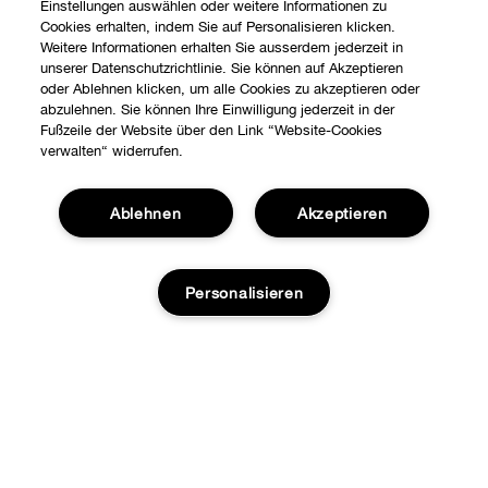
Einstellungen auswählen oder weitere Informationen zu
Cookies erhalten, indem Sie auf Personalisieren klicken.
Weitere Informationen erhalten Sie ausserdem jederzeit in
unserer Datenschutzrichtlinie. Sie können auf Akzeptieren
oder Ablehnen klicken, um alle Cookies zu akzeptieren oder
abzulehnen. Sie können Ihre Einwilligung jederzeit in der
Fußzeile der Website über den Link “Website-Cookies
verwalten“ widerrufen.
Ablehnen
Akzeptieren
Shoppen
Angebote
Personalisieren
Über uns
Stores
Karriere
Hilfe
Internationale Seiten
ZUM WARENKORB HINZUFÜGEN
Kontaktieren Sie uns
Clinique Philosophie
DATENSCHUTZ­ERKLÄRUNG UND AGB
Kontaktiere den Hersteller
Datenschutz