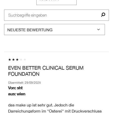
EINE
BEWERTETEN
AM
LISTE
PRODUKTE,
HÄUFIGSTEN
DER
AUFGESCHLÜSSELT
BEWERTETEN
AM
NACH
PRODUKTE,
HÄUFIGSTEN
HÄNDLER-
AUFGESCHLÜSSELT
BEWERTETEN
PRODUKT-
NACH
PRODUKTE,
ID,
HÄNDLER-
AUFGESCHLÜSSELT
PRODUKTNAME,
PRODUKT-
NACH
MARKE,
ID,
HÄNDLER-
KATEGORIE,
PRODUKTNAME,
PRODUKT-
DURCHSCHNITTLICHER
MARKE,
ID,
BEWERTUNG
KATEGORIE,
PRODUKTNAME,
UND
EVEN BETTER CLINICAL SERUM
DURCHSCHNITTLICHER
MARKE,
ANZAHL
FOUNDATION
BEWERTUNG
KATEGORIE,
DER
UND
DURCHSCHNITTLICHER
BEWERTUNGEN
Übermittelt:
29/09/2025
ANZAHL
BEWERTUNG
Von:
sht
DER
UND
aus:
wien
BEWERTUNGEN
ANZAHL
DER
das make up ist sehr gut. Jedoch die
BEWERTUNGEN
Darreichungsform im "Osterei" mit Druckverschluss