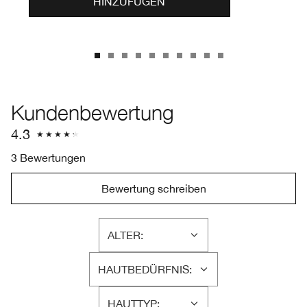
HINZUFÜGEN
Kundenbewertung
4.3
3 Bewertungen
Bewertung schreiben
ALTER:
EINE
LISTE
HAUTBEDÜRFNIS:
DER
EINE
AM
LISTE
HÄUFIGSTEN
HAUTTYP:
DER