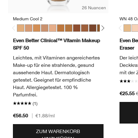
26 Nuancen
Medium Cool 2
WN 48 O
Medium Cool 2
Medium Cool 3
Medium Warm 3
Medium Cool 4
Medium Deep Warm 1
Medium Deep Warm 2
Medium Deep Warm 3
Medium Deep Cool 4
Medium Deep Warm 4
Deep Cool 1
Deep Warm 2
Deep Cool 3
Light Warm
Light C
WN 48
Lig
CN
Even Better Clinical™ Vitamin Makeup
Even Be
SPF 50
Eraser
Leichtes, mit Vitaminen angereichertes
Der leic
Make-up für eine strahlende, gesund
Deckkraf
aussehende Haut. Dermatologisch
mit der 
getestet. Geeignet für empfindliche
Haut. Allergiegetestet. 100 %
€25.55
Parfumfrei.
(1)
€56.50
|
€1.88
/ml
ZUM WARENKORB