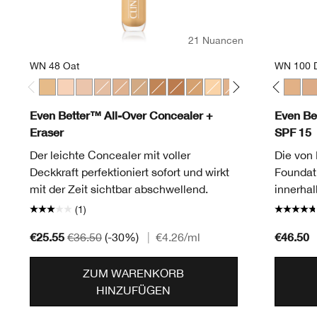
21 Nuancen
WN 48 Oat
WN 100 
WN 48 Oat
CN 10 Alabaster
CN 28 Ivory
CN 40 Cream Chamois
CN 70 Vanilla
CN 70 Vanilla
CN 90 Sand
CN 08 Linen
WN 100 Deep Honey
CN 0.75 Custard
WN 114 Golden
CN 10 Alabaster
WN 76 Toasted Wheat
WN 16 Buff
CN 08 Linen
CN 18 Cream Whip
CN 52 Neutral
CN 20 Fair
CN 58 Honey
CN 28 Ivory
CN 62 Porc
CN 40 Cr
CN 74 
WN 46 
WN 
CN
Even Better™ All-Over Concealer +
Even Be
Eraser
SPF 15
Der leichte Concealer mit voller
Die von
Deckkraft perfektioniert sofort und wirkt
Foundati
mit der Zeit sichtbar abschwellend.
innerhal
(1)
€25.55
€46.50
€36.50
(-30%)
|
€4.26
/ml
ZUM WARENKORB
HINZUFÜGEN