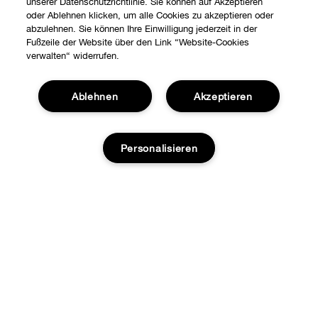
unserer Datenschutzrichtlinie. Sie können auf Akzeptieren
oder Ablehnen klicken, um alle Cookies zu akzeptieren oder
abzulehnen. Sie können Ihre Einwilligung jederzeit in der
Fußzeile der Website über den Link “Website-Cookies
verwalten“ widerrufen.
Ablehnen
Akzeptieren
Shoppen
Personalisieren
Angebote
Über uns
Stores
Karriere
ZUM WARENKORB HINZUFÜGEN
Hilfe
Internationale Seiten
Kontaktieren Sie uns
Clinique Philosophie
DATENSCHUTZ­ERKLÄRUNG UND AGB
Kontaktiere den Hersteller
Datenschutz
Meine Bestellung verfolgen