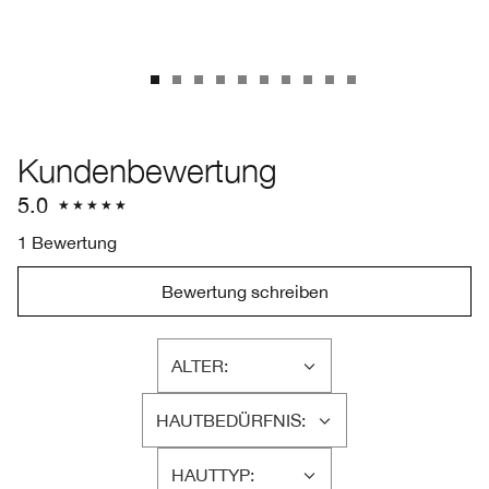
Kundenbewertung
5.0
1 Bewertung
Bewertung schreiben
ALTER:
EINE
LISTE
HAUTBEDÜRFNIS:
DER
EINE
AM
LISTE
HÄUFIGSTEN
HAUTTYP:
DER
EINE