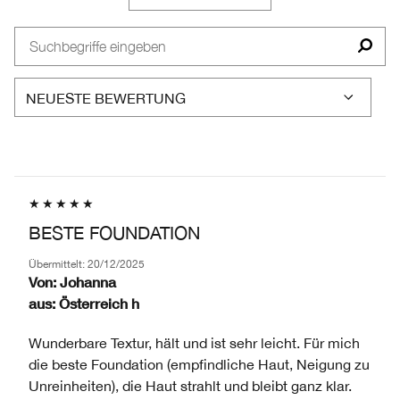
BEWERTETEN
AM
LISTE
PRODUKTE,
HÄUFIGSTEN
DER
AUFGESCHLÜSSELT
BEWERTETEN
AM
NACH
PRODUKTE,
HÄUFIGSTEN
HÄNDLER-
AUFGESCHLÜSSELT
BEWERTETEN
PRODUKT-
NACH
PRODUKTE,
ID,
HÄNDLER-
AUFGESCHLÜSSELT
PRODUKTNAME,
PRODUKT-
NACH
MARKE,
ID,
HÄNDLER-
KATEGORIE,
PRODUKTNAME,
PRODUKT-
DURCHSCHNITTLICHER
MARKE,
ID,
BEWERTUNG
KATEGORIE,
PRODUKTNAME,
UND
BESTE FOUNDATION
DURCHSCHNITTLICHER
MARKE,
ANZAHL
BEWERTUNG
KATEGORIE,
DER
Übermittelt:
20/12/2025
UND
DURCHSCHNITTLICHER
Von:
Johanna
BEWERTUNGEN
ANZAHL
BEWERTUNG
aus:
Österreich h
DER
UND
BEWERTUNGEN
ANZAHL
Wunderbare Textur, hält und ist sehr leicht. Für mich
DER
die beste Foundation (empfindliche Haut, Neigung zu
BEWERTUNGEN
Unreinheiten), die Haut strahlt und bleibt ganz klar.