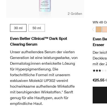
2 Größen
WN 48 O
30 ml
50 ml
WN 48
CN
Even Better Clinical™ Dark Spot
Even Be
Clearing Serum
Eraser
Unser aufhellendes Serum der vierten
Der leic
Generation ist eine leistungsstarke, von
Deckkraf
Dermatolog:innen entwickelte Lösung
mit der 
für Hyperpigmentierung. Die
fortschrittliche Formel mit unserem
€25.55
exklusiven Molekül UP302 vereint
hochwirksame aufhellende Wirkstoffe
mit beruhigenden Wirkstoffen.* Sanft
genug für alle Hauttypen, auch für
empfindliche Haut.