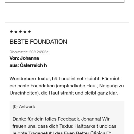
PRODUKTE,
ID,
HÄNDLER-
AUFGESCHLÜSSELT
PRODUKTNAME,
PRODUKT-
NACH
MARKE,
ID,
HÄNDLER-
KATEGORIE,
PRODUKTNAME,
PRODUKT-
DURCHSCHNITTLICHER
MARKE,
ID,
BEWERTUNG
KATEGORIE,
PRODUKTNAME,
UND
BESTE FOUNDATION
DURCHSCHNITTLICHER
MARKE,
ANZAHL
BEWERTUNG
KATEGORIE,
DER
Übermittelt:
20/12/2025
UND
DURCHSCHNITTLICHER
Von:
Johanna
BEWERTUNGEN
ANZAHL
BEWERTUNG
aus:
Österreich h
DER
UND
BEWERTUNGEN
ANZAHL
Wunderbare Textur, hält und ist sehr leicht. Für mich
DER
die beste Foundation (empfindliche Haut, Neigung zu
BEWERTUNGEN
Unreinheiten), die Haut strahlt und bleibt ganz klar.
{0} Antwort:
Danke für dein tolles Feedback, Johanna! Wir
freuen uns, dass dich Textur, Haltbarkeit und das
leichte Tragegefühl des Even Better Clinical™