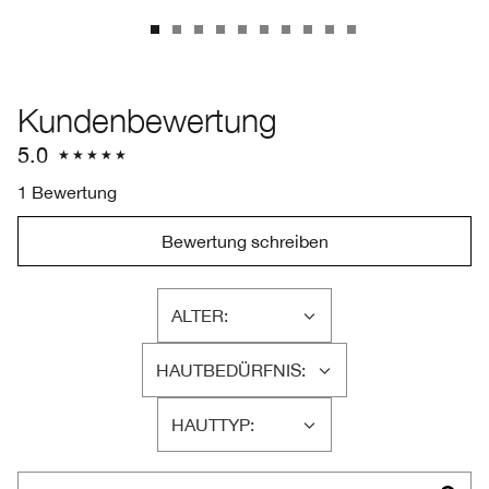
Kundenbewertung
5.0
1 Bewertung
Bewertung schreiben
ALTER:
EINE
LISTE
HAUTBEDÜRFNIS:
DER
EINE
AM
LISTE
HÄUFIGSTEN
HAUTTYP:
DER
EINE
BEWERTETEN
AM
LISTE
PRODUKTE,
HÄUFIGSTEN
DER
AUFGESCHLÜSSELT