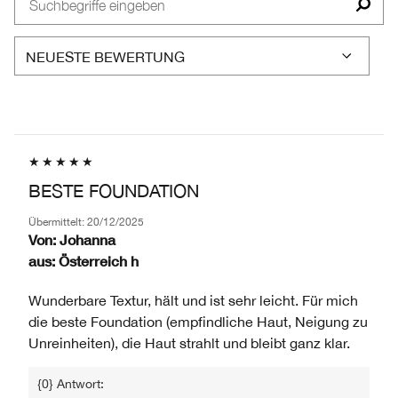
BEWERTETEN
AM
NACH
PRODUKTE,
HÄUFIGSTEN
HÄNDLER-
AUFGESCHLÜSSELT
BEWERTETEN
PRODUKT-
NACH
PRODUKTE,
ID,
HÄNDLER-
AUFGESCHLÜSSELT
PRODUKTNAME,
PRODUKT-
NACH
MARKE,
ID,
HÄNDLER-
KATEGORIE,
PRODUKTNAME,
PRODUKT-
DURCHSCHNITTLICHER
MARKE,
ID,
BEWERTUNG
KATEGORIE,
PRODUKTNAME,
UND
BESTE FOUNDATION
DURCHSCHNITTLICHER
MARKE,
ANZAHL
BEWERTUNG
KATEGORIE,
DER
Übermittelt:
20/12/2025
UND
DURCHSCHNITTLICHER
Von:
Johanna
BEWERTUNGEN
ANZAHL
BEWERTUNG
aus:
Österreich h
DER
UND
BEWERTUNGEN
ANZAHL
Wunderbare Textur, hält und ist sehr leicht. Für mich
DER
die beste Foundation (empfindliche Haut, Neigung zu
BEWERTUNGEN
Unreinheiten), die Haut strahlt und bleibt ganz klar.
{0} Antwort: