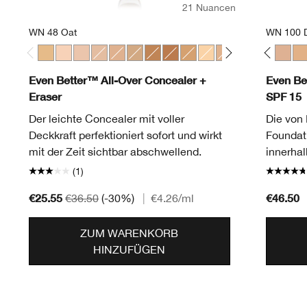
21 Nuancen
WN 48 Oat
WN 100 
WN 48 Oat
CN 10 Alabaster
CN 28 Ivory
CN 40 Cream Chamois
CN 70 Vanilla
CN 70 Vanilla
CN 90 Sand
CN 08 Linen
WN 100 Deep Honey
CN 0.75 Custard
WN 114 Golden
CN 10 Alabaster
WN 76 Toasted Wheat
WN 16 Buff
CN 08 Linen
CN 18 Cream Whip
CN 52 Neutral
CN 20 Fair
CN 58 Honey
CN 28 Ivory
CN 62 Porc
WN 30 Bis
CN 74 
CN 40
WN 
WN
Even Better™ All-Over Concealer +
Even Be
Eraser
SPF 15
Der leichte Concealer mit voller
Die von
Deckkraft perfektioniert sofort und wirkt
Foundati
mit der Zeit sichtbar abschwellend.
innerhal
(1)
€25.55
€46.50
€36.50
(-30%)
|
€4.26
/ml
ZUM WARENKORB
HINZUFÜGEN