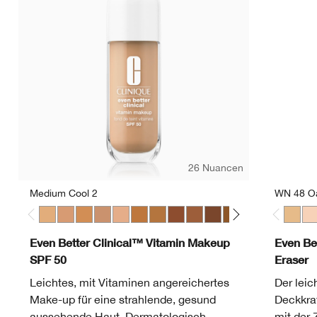
26 Nuancen
Medium Cool 2
WN 48 O
Medium Cool 2
Medium Cool 3
Medium Warm 3
Medium Cool 4
Medium Deep Warm 1
Medium Deep Warm 2
Medium Deep Warm 3
Medium Deep Cool 4
Medium Deep Warm 4
Deep Cool 1
Deep Warm 2
Deep Cool 3
Light Warm
Light C
WN 48
Lig
CN
Even Better Clinical™ Vitamin Makeup
Even Be
SPF 50
Eraser
Leichtes, mit Vitaminen angereichertes
Der leic
Make-up für eine strahlende, gesund
Deckkraf
aussehende Haut. Dermatologisch
mit der 