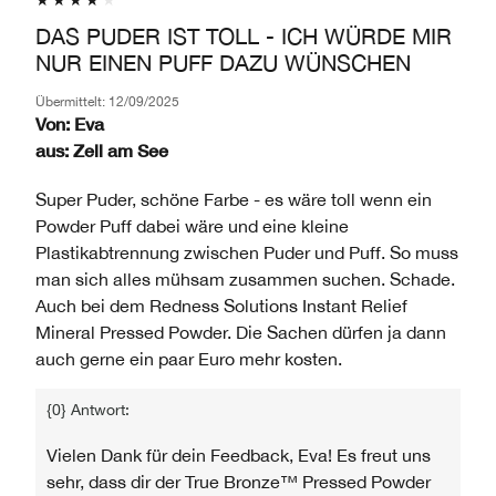
BEWERTUNG
KATEGORIE,
PRODUKTNAME,
UND
DAS PUDER IST TOLL - ICH WÜRDE MIR
DURCHSCHNITTLICHER
MARKE,
ANZAHL
NUR EINEN PUFF DAZU WÜNSCHEN
BEWERTUNG
KATEGORIE,
DER
UND
DURCHSCHNITTLICHER
BEWERTUNGEN
Übermittelt:
12/09/2025
ANZAHL
BEWERTUNG
Von:
Eva
DER
UND
aus:
Zell am See
BEWERTUNGEN
ANZAHL
DER
Super Puder, schöne Farbe - es wäre toll wenn ein
BEWERTUNGEN
Powder Puff dabei wäre und eine kleine
Plastikabtrennung zwischen Puder und Puff. So muss
man sich alles mühsam zusammen suchen. Schade.
Auch bei dem Redness Solutions Instant Relief
Mineral Pressed Powder. Die Sachen dürfen ja dann
auch gerne ein paar Euro mehr kosten.
{0} Antwort:
Vielen Dank für dein Feedback, Eva! Es freut uns
sehr, dass dir der True Bronze™ Pressed Powder